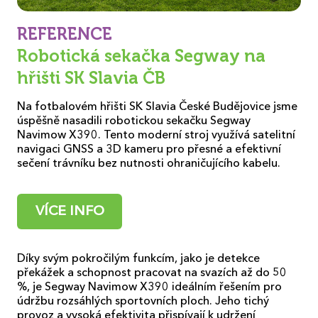
REFERENCE
Robotická sekačka Segway na
hřišti SK Slavia ČB
Na fotbalovém hřišti SK Slavia České Budějovice jsme
úspěšně nasadili robotickou sekačku Segway
Navimow X390.
Tento moderní stroj využívá satelitní
navigaci GNSS a 3D kameru pro přesné a efektivní
sečení trávníku bez nutnosti ohraničujícího kabelu.
VÍCE INFO
Díky svým pokročilým funkcím, jako je detekce
překážek a schopnost pracovat na svazích až do 50
%, je Segway Navimow X390 ideálním řešením pro
údržbu rozsáhlých sportovních ploch.
Jeho tichý
provoz a vysoká efektivita přispívají k udržení