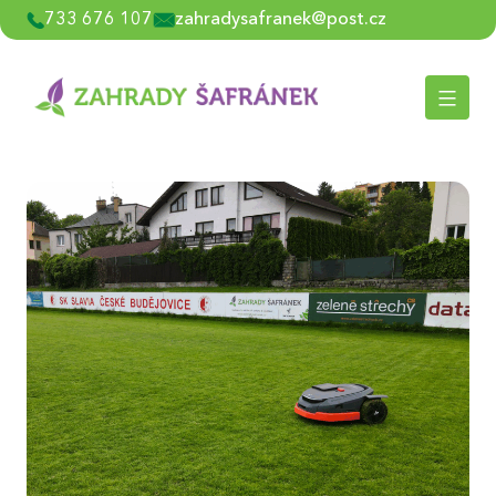
Přejít
733 676 107
zahradysafranek@post.cz
k
obsahu