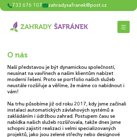
Přejít
733 676 107
zahradysafranek@post.cz
k
obsahu
O nás
Naší představou je být dynamickou společností,
neusínat na vavřínech a našim klientům nabízet
moderní řešení. Proto se portfolio našich služeb
neustále rozšiřuje a věříme, že máme co nabídnout i
vám!
Na trhu působíme již od roku 2017, kdy jsme začínali
instalací automatických závlahových systémů a
zakládáním i údržbou zahrad. Postupem času se
nabídka našich služeb rozšiřovala, takže dnes jsme
schopni zajistit realizaci i velmi specializovaných
projektů, jako jsou zelené střechy nebo designové